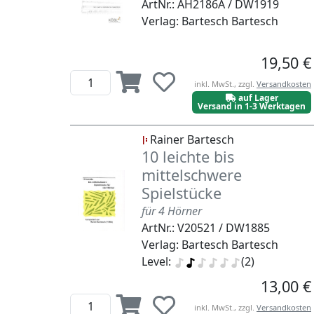
ArtNr.: AH2186A / DW1919
Verlag: Bartesch Bartesch
19,50 €
inkl. MwSt., zzgl.
Versandkosten
auf Lager
Versand in 1-3 Werktagen
Rainer Bartesch
10 leichte bis
mittelschwere
Spielstücke
für 4 Hörner
ArtNr.: V20521 / DW1885
Verlag: Bartesch Bartesch
Level:
(2)
13,00 €
inkl. MwSt., zzgl.
Versandkosten