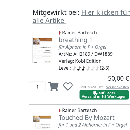
Mitgewirkt bei:
Hier klicken für
alle Artikel
Rainer Bartesch
breathing 1
für Alphorn in F + Orgel
ArtNr.: AH2189 / DW1889
Verlag: Köbl Edition
Level:
(2-3)
50,00 €
inkl. MwSt., zzgl.
Versandkosten
auf Lager
Versand in 1-3 Werktagen
Rainer Bartesch
Touched By Mozart
für 1 und 2 Alphörner in F + Orgel