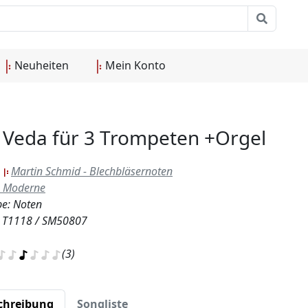
Neuheiten
Mein Konto
 Veda für 3 Trompeten +Orgel
:
Martin Schmid - Blechbläsernoten
Moderne
e: Noten
.: T1118 / SM50807
(3)
chreibung
Songliste