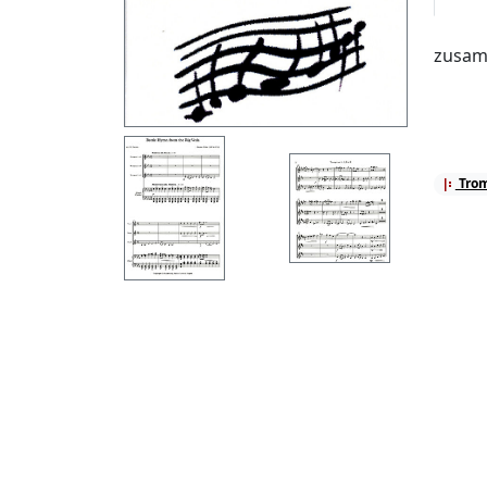
zusamm
Tro