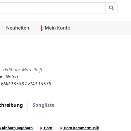
Neuheiten
Mein Konto
:
Editions Marc Reift
e: Noten
.: EMR 13538 / EMR 13538
chreibung
Songliste
,Alphorn,Jagdhorn
Horn
Horn Kammermusik