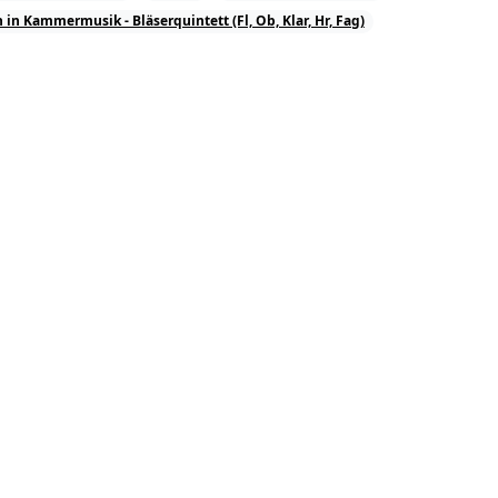
 in Kammermusik - Bläserquintett (Fl, Ob, Klar, Hr, Fag)