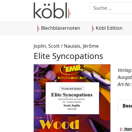
Blechbläsernoten
Köbl Edition
Joplin, Scott / Naulais, Jérôme
Elite Syncopations
Verlag
Ausgab
Art-Nr
Bes
Horn