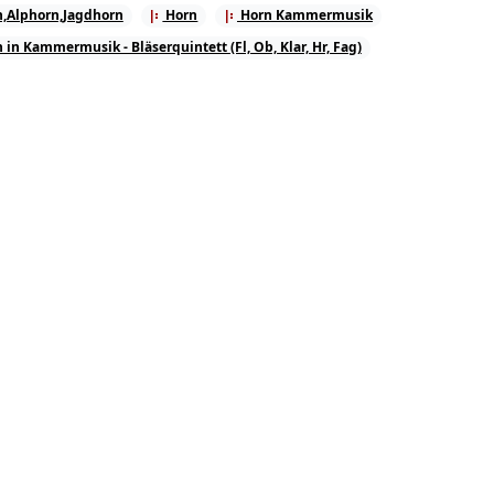
,Alphorn,Jagdhorn
Horn
Horn Kammermusik
 in Kammermusik - Bläserquintett (Fl, Ob, Klar, Hr, Fag)