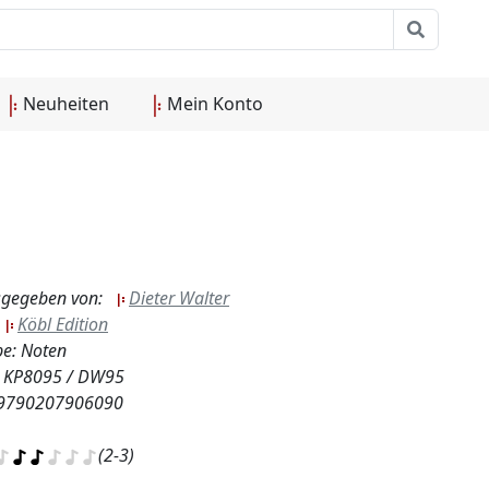
Neuheiten
Mein Konto
gegeben von:
Dieter Walter
:
Köbl Edition
e: Noten
.: KP8095 / DW95
 9790207906090
(2-3)