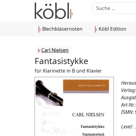
Blechbläsernoten
Köbl Edition
Carl Nielsen
Fantasistykke
für Klarinette in B und Klavier
Heraus
Verlag
Ausgab
Art-Nr
ISMN:
Level: