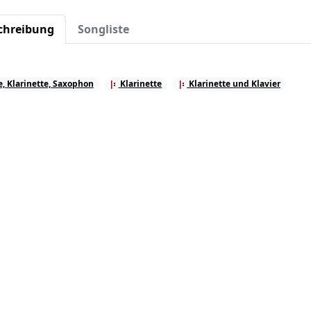
chreibung
Songliste
e, Klarinette, Saxophon
Klarinette
Klarinette und Klavier