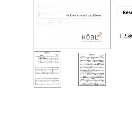
Bes
Flöt