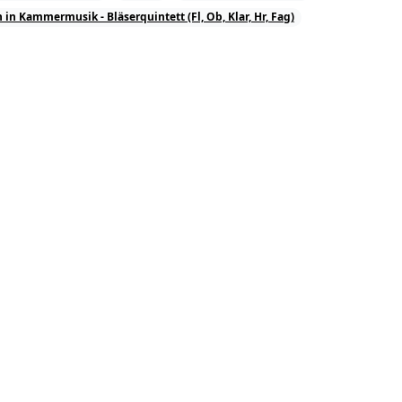
 in Kammermusik - Bläserquintett (Fl, Ob, Klar, Hr, Fag)