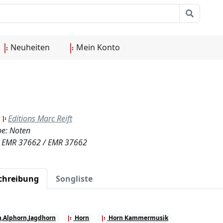
Neuheiten
Mein Konto
:
Editions Marc Reift
e: Noten
.: EMR 37662 / EMR 37662
chreibung
Songliste
,Alphorn,Jagdhorn
Horn
Horn Kammermusik