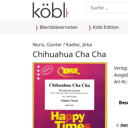
Blechbläsernoten
Köbl Edition
Noris, Günter / Kadlec, Jirka
Chihuahua Cha Cha
Verlag
Ausgab
Art-Nr
Bes
Horn