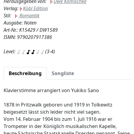
Herausgegeben von:
Uwe Komischke
Verlag:
Köbl Edition
Stil:
Romantik
Ausgabe: Noten
Art-Nr.: K15429 / DW1589
ISMN: 9790207917386
Level:
(3-4)
Beschreibung
Songliste
Klavierstimme arrangiert von Yukiko Sano
1878 in Pritzwalk geboren und 1919 in Tolkewitz
beigesetzt lässt sich leider nicht viel sagen.
Vom 14. Februar 1904 bis zum 1. Juli 1916 war er
Trompeter in der Königlich musikalischen Kapelle,
heute Sächsische Staatskapelle Dresden genannt. Seine